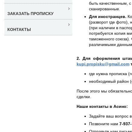
быть качественным, с
сканированные.
ЗАКАЗАТЬ ПРОПИСКУ
Для иностранцев.
Ко
(разворот где фото),
(при наличии в паспор
КОНТАКТЫ
потребуется копия ми
таможенного союза). 
различимыми данным
2. Для оформления штам
kupi.propisku@gmail.com
т
где нужна прописка (г
необходимый район (е
После этого мы обязательно
сделки.
Наши контакты в Асино:
Задайте ваш вопрос в
Позвоните нам
7-937
Отправьте нам письмо